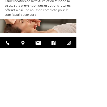
l'amélioration de la texture et du teint de la
peau, et la prévention des éruptions futures,
offrant ainsi une solution complète pour le
soin facial et corporel
Découvrez la puissance du soin de
l'acné facial et corporel chez Pur
Skin Médico Esthétique. Améliorez
la santé de votre peau avec nos
traitements avancés dans nos
établissements de Québec et
Trois-Rivières. Visitez-nous et
commencez votre chemin vers
une peau claire et saine dès
aujourd'hui !