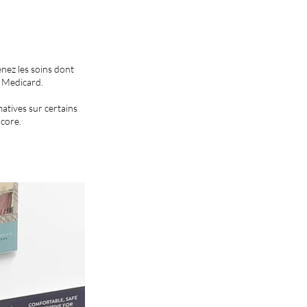
enez les soins dont
 Medicard.
matives sur certains
ncore.