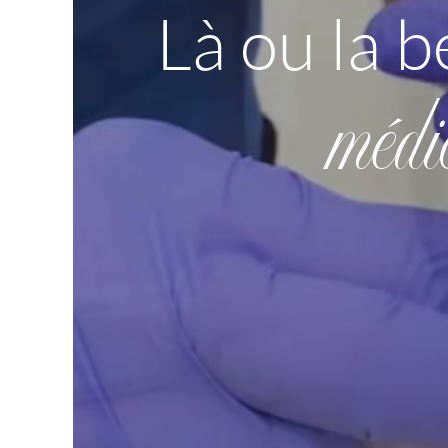
Là ou la b
médi