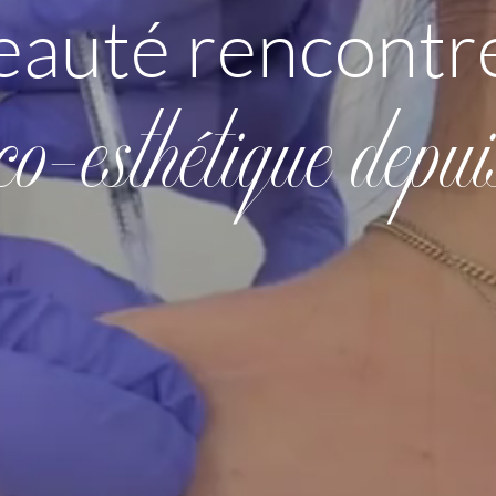
eauté rencontre
co-esthétique depu