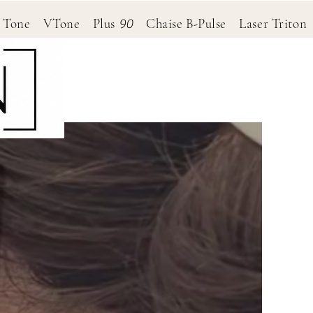
RP Tone VTone Plus
Chaise B-Pulse Laser Trito
90