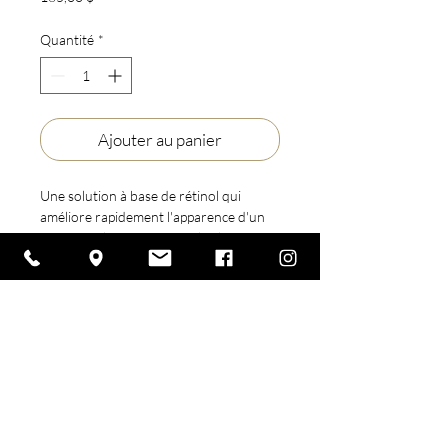
Quantité
*
Ajouter au panier
Une solution à base de rétinol qui
améliore rapidement l'apparence d'un
teint inégal pour un teint plus lumineux,
plus net et plus lisse.
Format
50 ML / 1,7 Fl. Oz.