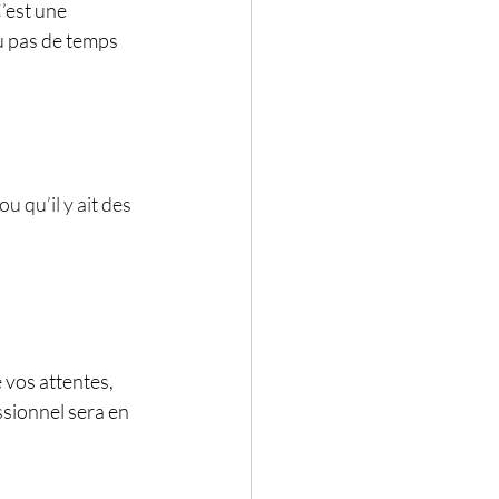
’est une 
u pas de temps 
u qu’il y ait des 
 vos attentes, 
sionnel sera en 