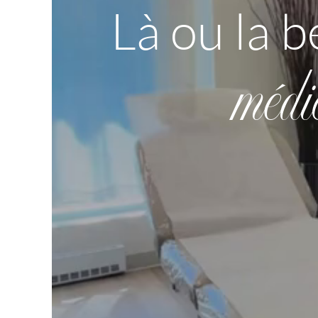
Là ou la b
médi