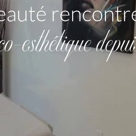
eauté rencontre
co-esthétique depu