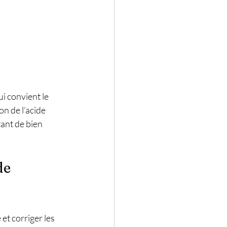
i convient le 
n de l’acide 
tant de bien 
de 
et corriger les 