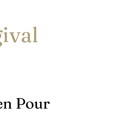
:
ival
en Pour