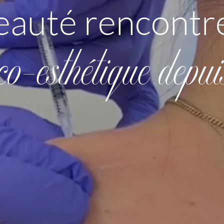
eauté rencontre
co-esthétique depu