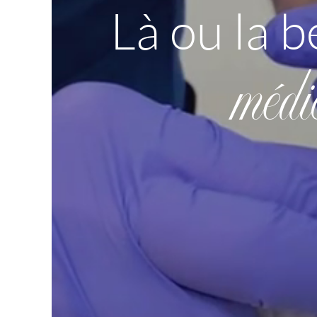
Là ou la b
médi