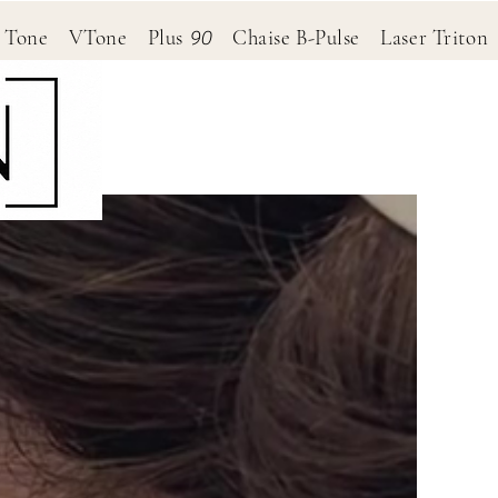
RP Tone VTone Plus
Chaise B-Pulse Laser Trito
90